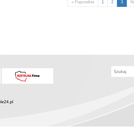
« Poprzednia
1
2
3
N
le24.pl