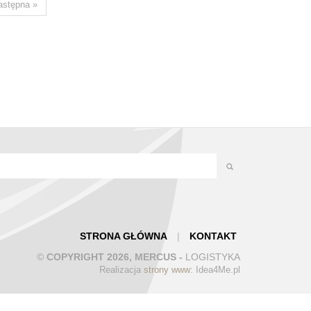
astępna »
STRONA GŁÓWNA
|
KONTAKT
©
COPYRIGHT 2026, MERCUS -
LOGISTYKA
Realizacja
strony www
: Idea4Me.pl